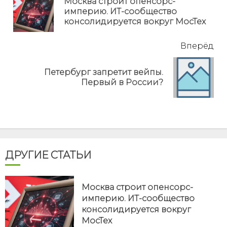
Москва строит опенсорс-
Пр
империю. ИТ-сообщество
но
консолидируется вокруг МосТех
Вперёд
Петербург запретит вейпы.
Next
Первый в России?
post:
ДРУГИЕ СТАТЬИ
Москва строит опенсорс-
империю. ИТ-сообщество
консолидируется вокруг
МосТех