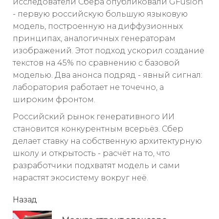
исследователи Сбера опубликовали GFusion
- первую российскую большую языковую
модель, построенную на диффузионных
принципах, аналогичных генераторам
изображений. Этот подход ускорил создание
текстов на 45% по сравнению с базовой
моделью. Два анонса подряд - явный сигнал:
лаборатория работает не точечно, а
широким фронтом.
Российский рынок генеративного ИИ
становится конкурентным всерьёз. Сбер
делает ставку на собственную архитектурную
школу и открытость - расчёт на то, что
разработчики подхватят модель и сами
нарастят экосистему вокруг неё.
читать
Назад
еще