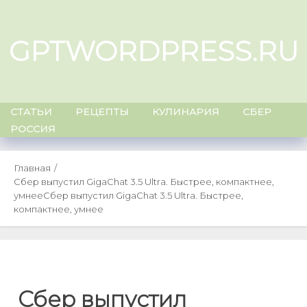
Skip
to
GPTWORDPRESS.RU
content
СТАТЬИ
РЕЦЕПТЫ
КУЛИНАРИЯ
СБЕР
РОССИЯ
Главная
Сбер выпустил GigaChat 3.5 Ultra. Быстрее, компактнее,
умнее
Сбер выпустил GigaChat 3.5 Ultra. Быстрее,
компактнее, умнее
Сбер выпустил