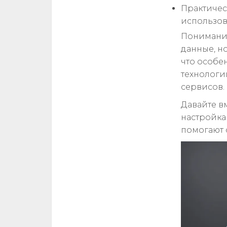
Практичес
использов
Понимание
данные, н
что особе
технологи
сервисов.
Давайте в
настройка
помогают 