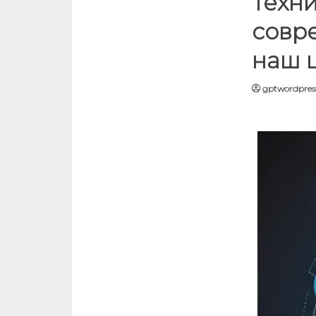
Техни
совр
наш 
gptwordpress