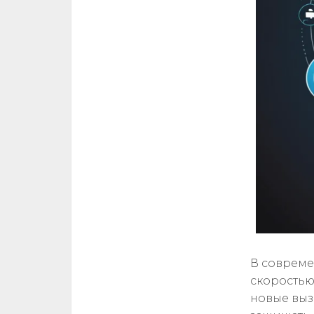
В совреме
скоростью
новые выз