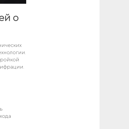
ей о
нических
ехнологии.
тройкой
шифрации.
ь
хода