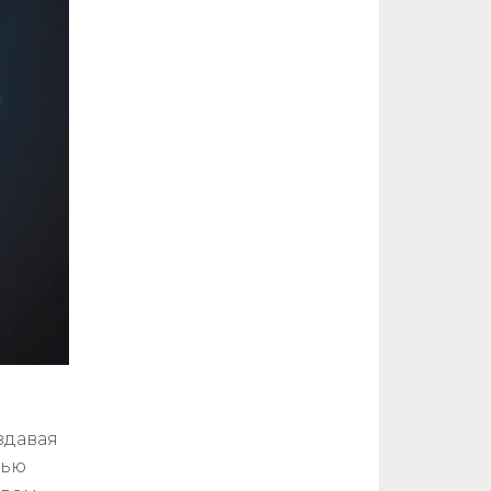
здавая
тью