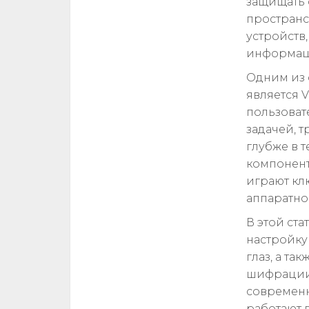
защищать 
пространс
устройств,
информаци
Одним из 
является 
пользоват
задачей, 
глубже в 
компонент
играют кл
аппаратно
В этой ст
настройку
глаз, а та
шифрации/
современн
работают 