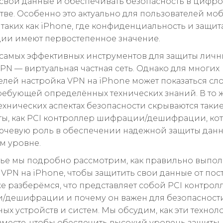
свои данные и обеспечивать безопасность в цифр
тве. Особенно это актуально для пользователей мо
 таких как iPhone, где конфиденциальность и защит
и имеют первостепенное значение.
самых эффективных инструментов для защиты личн
VPN — виртуальная частная сеть. Однако для многих
елей настройка VPN на iPhone может показаться с
требующей определённых технических знаний. В то 
технических аспектах безопасности скрываются таки
ы, как PCI контроллер шифрации/дешифрации, ко
ючевую роль в обеспечении надежной защиты данн
м уровне.
атье мы подробно рассмотрим, как правильно выпо
 VPN на iPhone, чтобы защитить свои данные от по
кже разберёмся, что представляет собой PCI контрол
дешифрации и почему он важен для безопасност
ых устройств и систем. Мы обсудим, как эти технол
вместе, чтобы обеспечить высокий уровень защиты