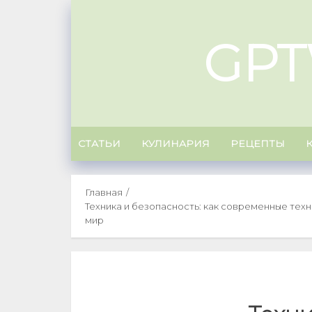
Skip
to
GPT
content
СТАТЬИ
КУЛИНАРИЯ
РЕЦЕПТЫ
Главная
Техника и безопасность: как современные тех
мир