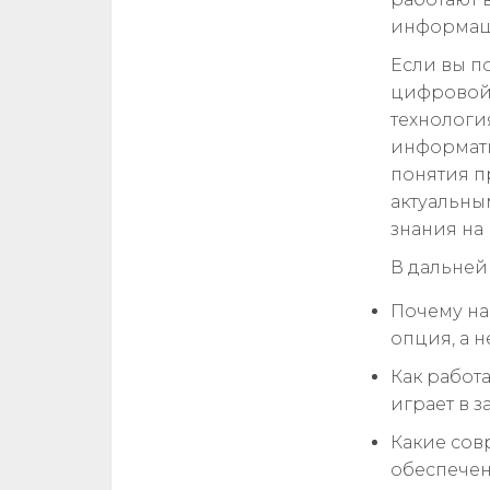
информаци
Если вы п
цифровой 
технологи
информати
понятия п
актуальны
знания на 
В дальней
Почему на
опция, а 
Как работ
играет в 
Какие сов
обеспечен