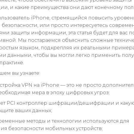
и, и какие преимущества они дают конечному пол
ользователь iPhone, стремящийся повысить уровен
безопасности, или просто интересуетесь соврем
ями защиты информации, эта статья будет для вас п
вной. Мы постараемся объяснить сложные технич
ростым языком, подкрепляя их реальными пример
ми данными, чтобы вы могли легко применить пол
практике.
шем вы узнаете:
стройка VPN на iPhone — это не просто дополните
необходимая мера в эпоху цифровых угроз;
ает PCI контроллер шифрации/дешифрации и какую
защите ваших данных;
ременные методы и технологии используются для
ия безопасности мобильных устройств;