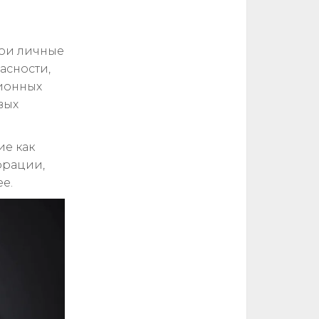
вои личные
асности,
ионных
вых
ие как
фрации,
е.