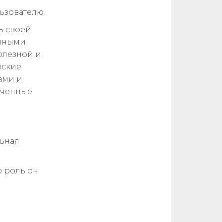
ьзователю.
ь своей
енными
олезной и
еские
ами и
ученные
льная
 роль он