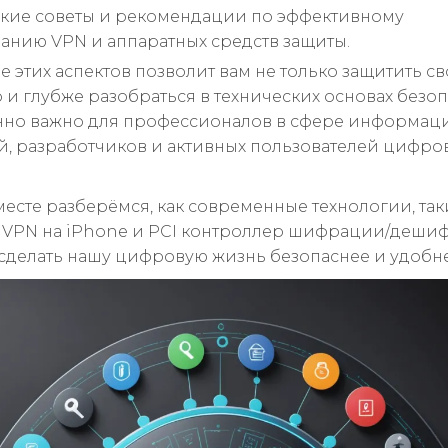
кие советы и рекомендации по эффективному
анию VPN и аппаратных средств защиты.
 этих аспектов позволит вам не только защитить с
о и глубже разобраться в технических основах безоп
нно важно для профессионалов в сфере информац
й, разработчиков и активных пользователей цифро
месте разберёмся, как современные технологии, так
 VPN на iPhone и PCI контроллер шифрации/деши
сделать нашу цифровую жизнь безопаснее и удобне