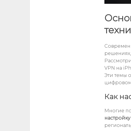
Осно
техни
Современн
решениях,
Рассмотри
VPN на iP
Эти темы 
цифровом
Как на
Многие по
настройку
региональ