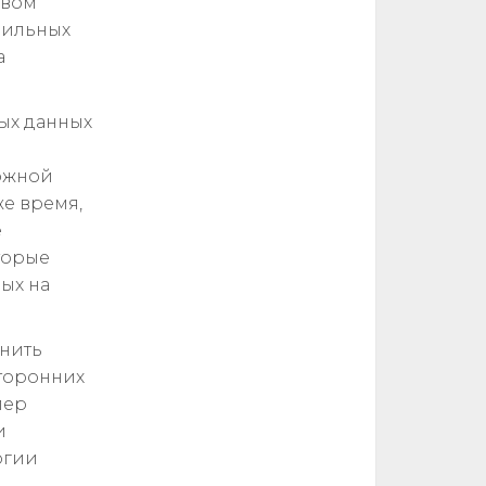
овом
бильных
а
ых данных
ложной
же время,
е
торые
ых на
лнить
сторонних
лер
и
огии