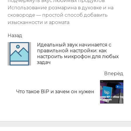
подчеркнуть вкус любимых продуктов.
Использование розмарина в духовке и на
сковороде — простой способ добавить
изысканности и аромата.
читать
Назад
еще
Идеальный звук начинается с
правильной настройки: как
Пр
настроить микрофон для любых
но
задач
Вперёд
Next
Что такое BiP и зачем он нужен
post: