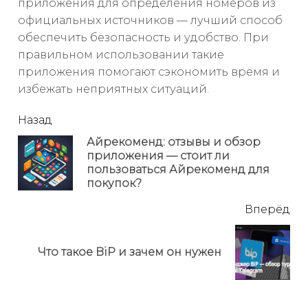
приложения для определения номеров из
официальных источников — лучший способ
обеспечить безопасность и удобство. При
правильном использовании такие
приложения помогают сэкономить время и
избежать неприятных ситуаций.
читать
Назад
еще
Айрекоменд: отзывы и обзор
приложения — стоит ли
Пр
пользоваться Айрекоменд для
но
покупок?
Вперёд
Next
Что такое BiP и зачем он нужен
post: