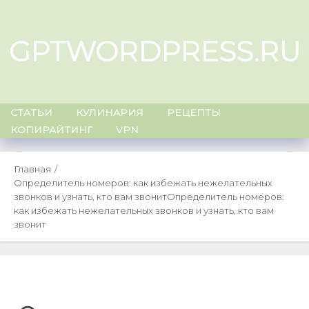
Skip
to
GPTWORDPRESS.RU
content
СТАТЬИ
КУЛИНАРИЯ
РЕЦЕПТЫ
КОПИРАЙТИНГ
VPN
Главная
Определитель номеров: как избежать нежелательных
звонков и узнать, кто вам звонит
Определитель номеров:
как избежать нежелательных звонков и узнать, кто вам
звонит