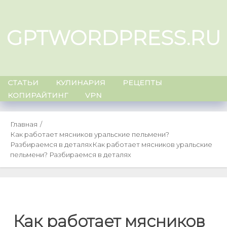
Skip
to
GPTWORDPRESS.RU
content
СТАТЬИ
КУЛИНАРИЯ
РЕЦЕПТЫ
КОПИРАЙТИНГ
VPN
Главная
Как работает мясников уральские пельмени?
Разбираемся в деталях
Как работает мясников уральские
пельмени? Разбираемся в деталях
Как работает мясников