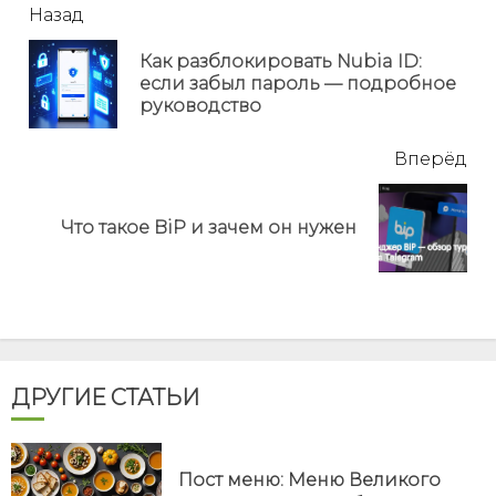
читать
Назад
еще
Как разблокировать Nubia ID:
Пр
если забыл пароль — подробное
но
руководство
Вперёд
Next
Что такое BiP и зачем он нужен
post:
ДРУГИЕ СТАТЬИ
Пост меню: Меню Великого