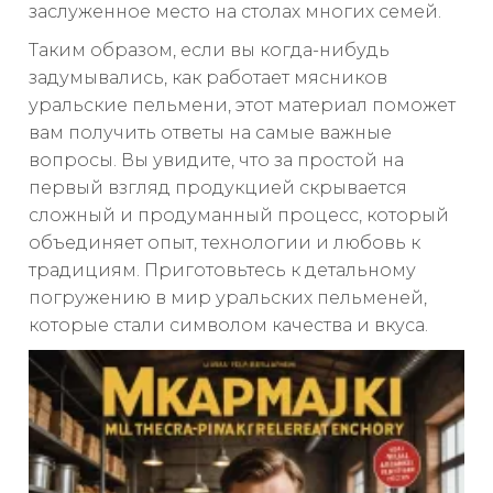
заслуженное место на столах многих семей.
Таким образом, если вы когда-нибудь
задумывались, как работает мясников
уральские пельмени, этот материал поможет
вам получить ответы на самые важные
вопросы. Вы увидите, что за простой на
первый взгляд продукцией скрывается
сложный и продуманный процесс, который
объединяет опыт, технологии и любовь к
традициям. Приготовьтесь к детальному
погружению в мир уральских пельменей,
которые стали символом качества и вкуса.