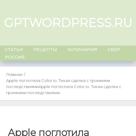
Skip
to
GPTWORDPRESS.RU
content
СТАТЬИ
РЕЦЕПТЫ
КУЛИНАРИЯ
СБЕР
РОССИЯ
Главная
Apple поглотила Color.io. Тихая сделка с громкими
последствиями
Apple поглотила Color.io. Тихая сделка с
громкими последствиями
Apple поглотила