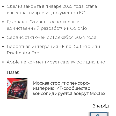
Сделка закрыта в январе 2025 года, стала
известна в марте из документов ЕС
Джонатан Охманн - основатель и
единственный разработчик Color.io
Сервис отключён с 31 декабря 2024 года
Вероятная интеграция - Final Cut Pro или
Pixelmator Pro
Apple не комментирует сделку официально
читать
Назад
еще
Москва строит опенсорс-
Пр
империю. ИТ-сообщество
но
консолидируется вокруг МосТех
Вперёд