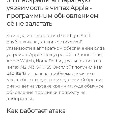
Shift вскрыли аппаратную
уязвимость в чипах Apple -
программным обновлением
её не залатать
Команда инженеров из Paradigm Shift
опубликовала детали критической
уязвимости в аппаратном обеспечении ряда
устройств Apple. Под угрозой - iPhone, iPad,
Apple Watch, HomePod и другая техника на
чипах A12, A13, S4 и S5. Эксплойт получил имя
usbliter8
, и главная проблема здесь не в
масштабе охвата, а в природе самой бреши:
она живёт на уровне кремния, куда обычное
обновление прошивки попросту не
добирается.
Как работает атака