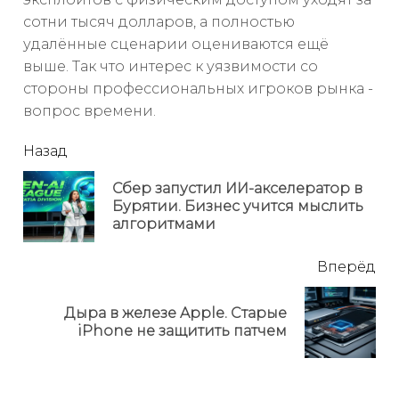
сотни тысяч долларов, а полностью
удалённые сценарии оцениваются ещё
выше. Так что интерес к уязвимости со
стороны профессиональных игроков рынка -
вопрос времени.
читать
Назад
еще
Сбер запустил ИИ-акселератор в
Пр
Бурятии. Бизнес учится мыслить
но
алгоритмами
Вперёд
Дыра в железе Apple. Старые
Next
iPhone не защитить патчем
post: