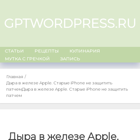
Skip
to
GPTWORDPRESS.RU
content
СТАТЬИ
РЕЦЕПТЫ
КУЛИНАРИЯ
МУТКА С ГРЕЧКОЙ
ЗАПИСЬ
Главная
Дыра в железе Apple. Старые iPhone не защитить
патчем
Дыра в железе Apple. Старые iPhone не защитить
патчем
Дыра в железе Apple.