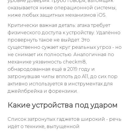
уровне доверия. Грубо говоря, взломщик
оказывается ниже операционной системы,
ниже любых защитных механизмов iOS.
Критически важная деталь: атака требует
физического доступа к устройству. Удалённо
провернуть такое не выйдет. Это
существенно сужает круг реальных угроз - но
не снимает их полностью. Аналогичная по
механике уязвимость checkm8,
обнародованная ещё в 2019 году и
затронувшая чипы вплоть до A11, до сих пор
активно используется в инструментах для
джейлбрейка и форензики.
Какие устройства под ударом
Список затронутых гаджетов широкий - речь
идёт о технике, выпущенной